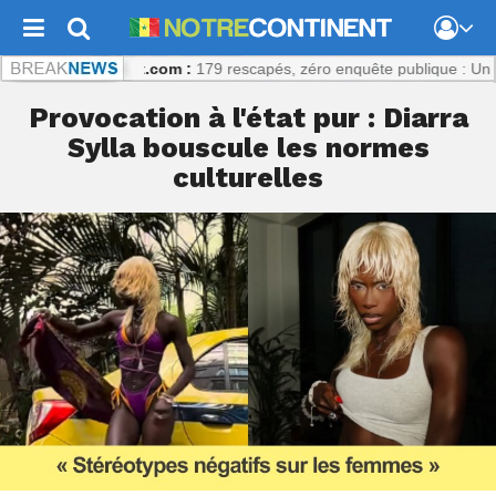
trecontinent.com :
179 rescapés, zéro enquête publique : Un échec p
Provocation à l'état pur : Diarra
Sylla bouscule les normes
culturelles