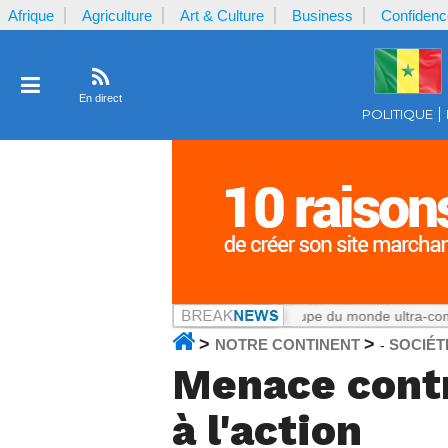
Afrique
Agriculture
Art & Culture
Business
Confidenc
En direct
POLITIQUE
meroun
Notrecontinent.com :
La Coupe du monde ultra-commerciale : 
>
>
NOTRE CONTINENT
SOCIÉT
-
Menace contr
à l'action