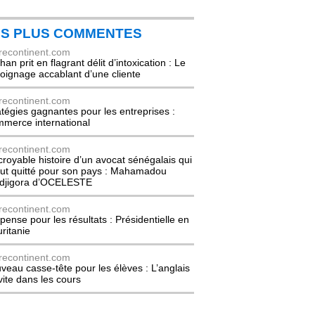
ES PLUS COMMENTES
recontinent.com
an prit en flagrant délit d’intoxication : Le
oignage accablant d’une cliente
recontinent.com
atégies gagnantes pour les entreprises :
merce international
recontinent.com
ncroyable histoire d’un avocat sénégalais qui
out quitté pour son pays : Mahamadou
djigora d’OCELESTE
recontinent.com
pense pour les résultats : Présidentielle en
ritanie
recontinent.com
veau casse-tête pour les élèves : L’anglais
nvite dans les cours