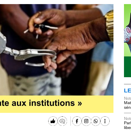
LE
Not
Mat
sén
Not
Parl
lib