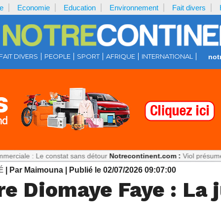
e
Economie
Education
Environnement
Fait divers
FAIT DIVERS
PEOPLE
SPORT
AFRIQUE
INTERNATIONAL
not
Le constat sans détour
Notrecontinent.com :
Viol présumé : Pourquoi 
É
| Par Maimouna
| Publié le 02/07/2026 09:07:00
e Diomaye Faye : La j