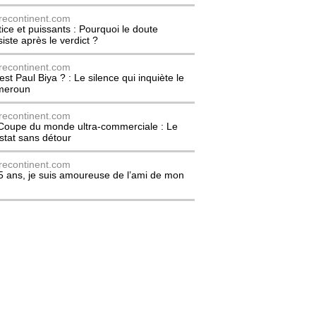
recontinent.com
tice et puissants : Pourquoi le doute
siste après le verdict ?
recontinent.com
est Paul Biya ? : Le silence qui inquiète le
meroun
recontinent.com
Coupe du monde ultra-commerciale : Le
stat sans détour
recontinent.com
5 ans, je suis amoureuse de l’ami de mon