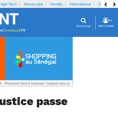
High-Tech
Horoscope
Insolite
International
Justice
Mon compte
Recherche
re
Continent
TV
faut-il exposer l’argent reçu par la plaignante ?
Notrecontinent.com 
ustice passe