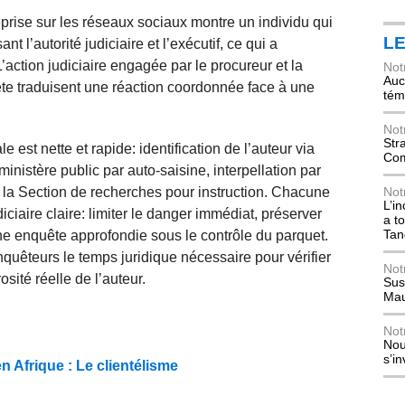
prise sur les réseaux sociaux montre un individu qui
L
t l’autorité judiciaire et l’exécutif, ce qui a
’action judiciaire engagée par le procureur et la
Not
Auch
te traduisent une réaction coordonnée face à une
tém
Not
Str
est nette et rapide: identification de l’auteur via
Com
ministère public par auto‑saisine, interpellation par
 la Section de recherches pour instruction. Chacune
Not
L’i
ciaire claire: limiter le danger immédiat, préserver
a t
Tan
ne enquête approfondie sous le contrôle du parquet.
nquêteurs le temps juridique nécessaire pour vérifier
Not
sité réelle de l’auteur.
Sus
Mau
Not
Nou
s’i
 Afrique : Le clientélisme