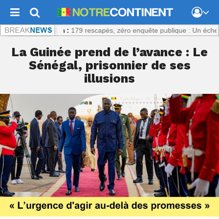
ntinent.com :
179 rescapés, zéro enquête publique : Un échec prévisi
La Guinée prend de l’avance : Le
Sénégal, prisonnier de ses
illusions