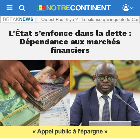
tinent.com :
Où est Paul Biya ? : Le silence qui inquiète le Cameroun
L'État s’enfonce dans la dette :
Dépendance aux marchés
financiers