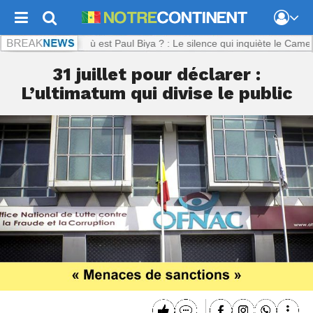
nent.com :
Où est Paul Biya ? : Le silence qui inquiète le Cameroun
31 juillet pour déclarer :
L’ultimatum qui divise le public