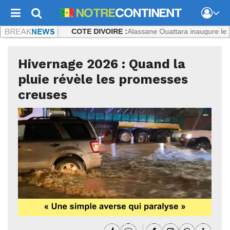
IVOIRE :
Alassane Ouattara inaugure le nouveau pont -
FRANCE :
Le 
Hivernage 2026 : Quand la
pluie révèle les promesses
creuses